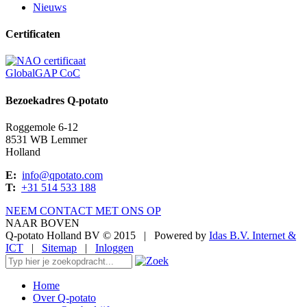
Nieuws
Certificaten
GlobalGAP CoC
Bezoekadres Q-potato
Roggemole 6-12
8531 WB Lemmer
Holland
E:
info@qpotato.com
T:
+31 514 533 188
NEEM CONTACT MET ONS OP
NAAR BOVEN
Q-potato Holland BV © 2015
|
Powered by
Idas B.V. Internet &
ICT
|
Sitemap
|
Inloggen
Home
Over Q-potato