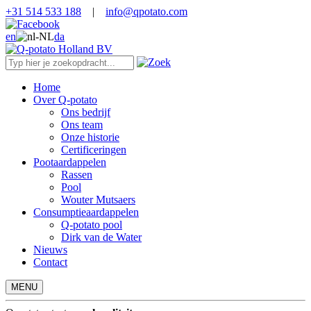
+31 514 533 188
|
info@qpotato.com
en
da
Home
Over Q-potato
Ons bedrijf
Ons team
Onze historie
Certificeringen
Pootaardappelen
Rassen
Pool
Wouter Mutsaers
Consumptieaardappelen
Q-potato pool
Dirk van de Water
Nieuws
Contact
MENU