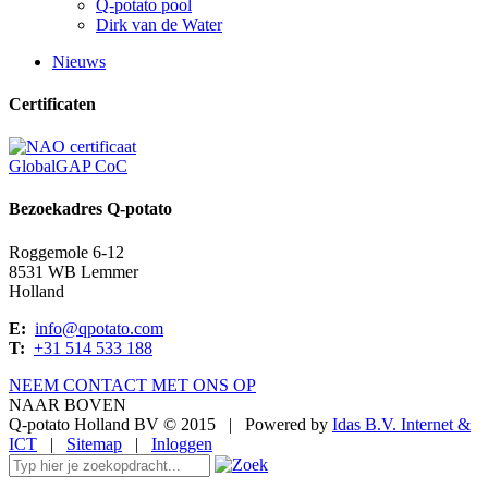
Q-potato pool
Dirk van de Water
Nieuws
Certificaten
GlobalGAP CoC
Bezoekadres Q-potato
Roggemole 6-12
8531 WB Lemmer
Holland
E:
info@qpotato.com
T:
+31 514 533 188
NEEM CONTACT MET ONS OP
NAAR BOVEN
Q-potato Holland BV © 2015
|
Powered by
Idas B.V. Internet &
ICT
|
Sitemap
|
Inloggen