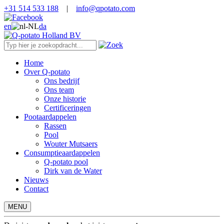
+31 514 533 188
|
info@qpotato.com
en
da
Home
Over Q-potato
Ons bedrijf
Ons team
Onze historie
Certificeringen
Pootaardappelen
Rassen
Pool
Wouter Mutsaers
Consumptieaardappelen
Q-potato pool
Dirk van de Water
Nieuws
Contact
MENU