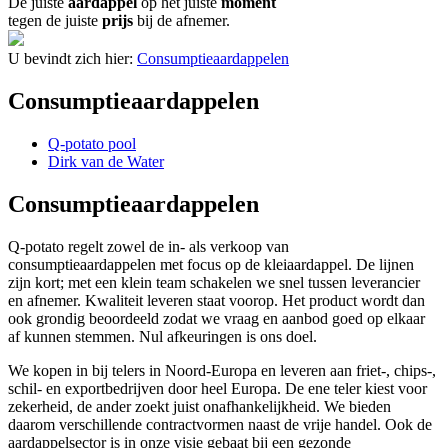
De juiste
aardappel
op het juiste
moment
tegen de juiste
prijs
bij de afnemer.
U bevindt zich hier:
Consumptieaardappelen
Consumptieaardappelen
Q-potato pool
Dirk van de Water
Consumptieaardappelen
Q-potato regelt zowel de in- als verkoop van
consumptieaardappelen met focus op de kleiaardappel. De lijnen
zijn kort; met een klein team schakelen we snel tussen leverancier
en afnemer. Kwaliteit leveren staat voorop. Het product wordt dan
ook grondig beoordeeld zodat we vraag en aanbod goed op elkaar
af kunnen stemmen. Nul afkeuringen is ons doel.
We kopen in bij telers in Noord-Europa en leveren aan friet-, chips-,
schil- en exportbedrijven door heel Europa. De ene teler kiest voor
zekerheid, de ander zoekt juist onafhankelijkheid. We bieden
daarom verschillende contractvormen naast de vrije handel. Ook de
aardappelsector is in onze visie gebaat bij een gezonde