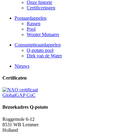
Onze historie
Certificeringen
Pootaardappelen
Rassen
Pool
Wouter Mutsaers
Consumptieaardappelen
Q-potato pool
Dirk van de Water
Nieuws
Certificaten
GlobalGAP CoC
Bezoekadres Q-potato
Roggemole 6-12
8531 WB Lemmer
Holland