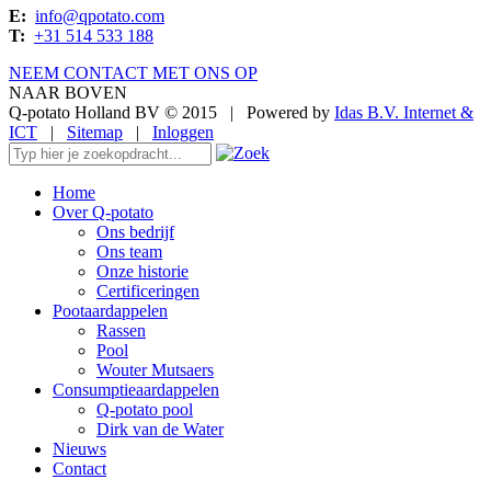
E:
info@qpotato.com
T:
+31 514 533 188
NEEM CONTACT MET ONS OP
NAAR BOVEN
Q-potato Holland BV © 2015
|
Powered by
Idas B.V. Internet &
ICT
|
Sitemap
|
Inloggen
Home
Over Q-potato
Ons bedrijf
Ons team
Onze historie
Certificeringen
Pootaardappelen
Rassen
Pool
Wouter Mutsaers
Consumptieaardappelen
Q-potato pool
Dirk van de Water
Nieuws
Contact