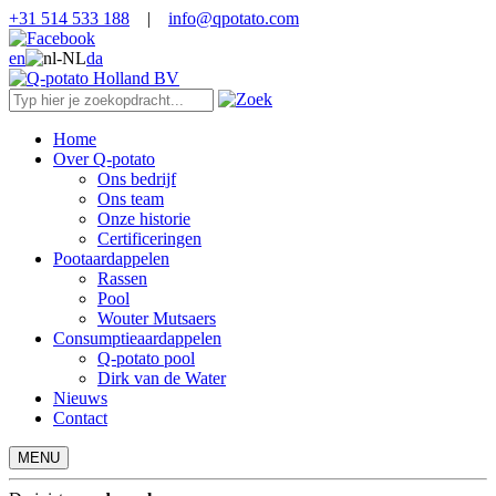
+31 514 533 188
|
info@qpotato.com
en
da
Home
Over Q-potato
Ons bedrijf
Ons team
Onze historie
Certificeringen
Pootaardappelen
Rassen
Pool
Wouter Mutsaers
Consumptieaardappelen
Q-potato pool
Dirk van de Water
Nieuws
Contact
MENU