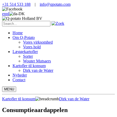
+31 514 533 188
|
info@qpotato.com
en
nl
Home
Om Q-Potato
Vores virksomhed
Vores hold
Læggekartofler
Sorter
Wouter Mutsaers
Kartofler til konsum
Dirk van de Water
Nyheder
Contact
MENU
Kartofler til konsum
Dirk van de Water
Consumptieaardappelen