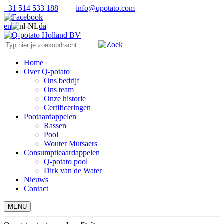
+31 514 533 188
|
info@qpotato.com
en
da
Home
Over Q-potato
Ons bedrijf
Ons team
Onze historie
Certificeringen
Pootaardappelen
Rassen
Pool
Wouter Mutsaers
Consumptieaardappelen
Q-potato pool
Dirk van de Water
Nieuws
Contact
MENU