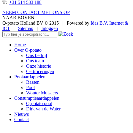
T:
+31 514 533 188
NEEM CONTACT MET ONS OP
NAAR BOVEN
Q-potato Holland BV © 2015
|
Powered by
Idas B.V. Internet &
ICT
|
Sitemap
|
Inloggen
Home
Over Q-potato
Ons bedrijf
Ons team
Onze historie
Certificeringen
Pootaardappelen
Rassen
Pool
Wouter Mutsaers
Consumptieaardappelen
Q-potato pool
Dirk van de Water
Nieuws
Contact