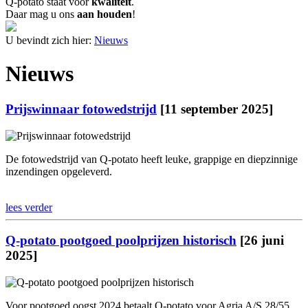
Q-potato staat voor
kwaliteit
.
Daar mag u ons
aan houden
!
U bevindt zich hier:
Nieuws
Nieuws
Prijswinnaar fotowedstrijd
[11 september 2025]
De fotowedstrijd van Q-potato heeft leuke, grappige en diepzinnige
inzendingen opgeleverd.
lees verder
Q-potato pootgoed poolprijzen historisch
[26 juni
2025]
Voor pootgoed oogst 2024 betaalt Q-potato voor Agria A/S 28/55