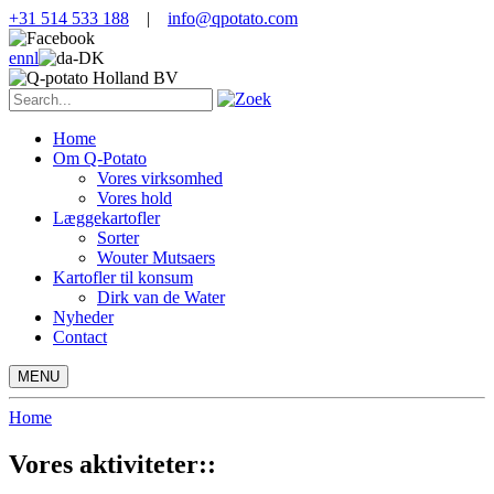
+31 514 533 188
|
info@qpotato.com
en
nl
Home
Om Q-Potato
Vores virksomhed
Vores hold
Læggekartofler
Sorter
Wouter Mutsaers
Kartofler til konsum
Dirk van de Water
Nyheder
Contact
MENU
Home
Vores aktiviteter::